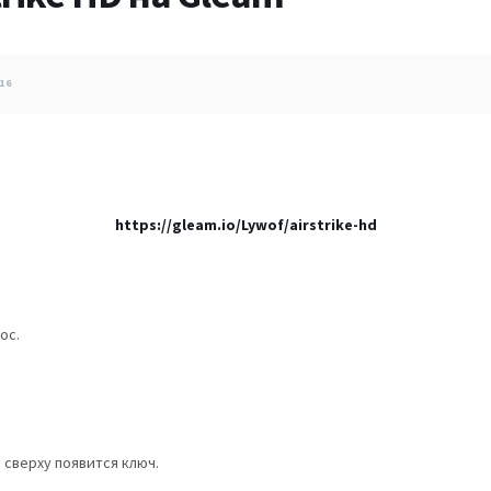
16
https://gleam.io/Lywof/airstrike-hd
ос.
 сверху появится ключ.