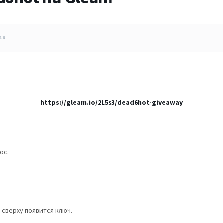
16
https://gleam.io/2L5s3/dead6hot-giveaway
ос.
 сверху появится ключ.