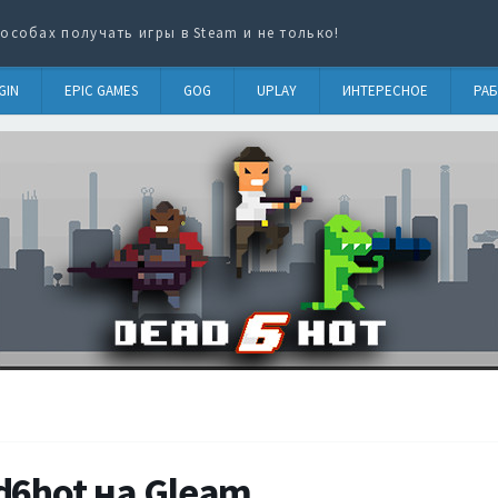
особах получать игры в Steam и не только!
GIN
EPIC GAMES
GOG
UPLAY
ИНТЕРЕСНОЕ
РАБ
d6hot на Gleam