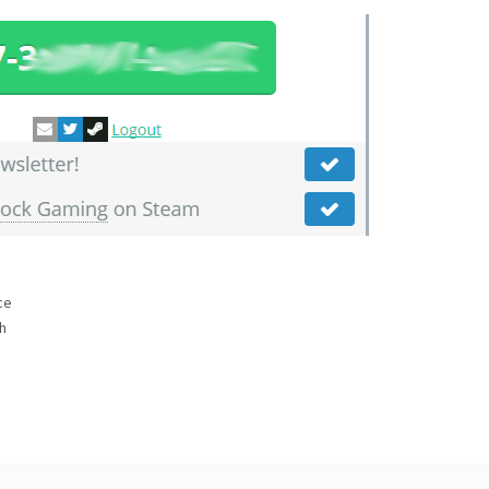
ce
th