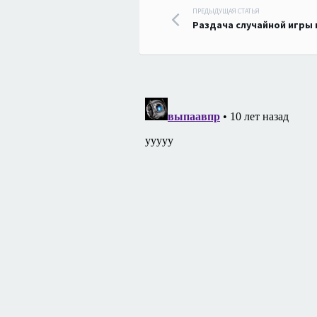
Навигация
ПРЕДЫДУЩАЯ СТАТЬЯ
Раздача случайной игры 
по
записям