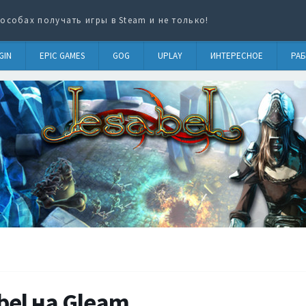
особах получать игры в Steam и не только!
GIN
EPIC GAMES
GOG
UPLAY
ИНТЕРЕСНОЕ
РАБ
bel на Gleam