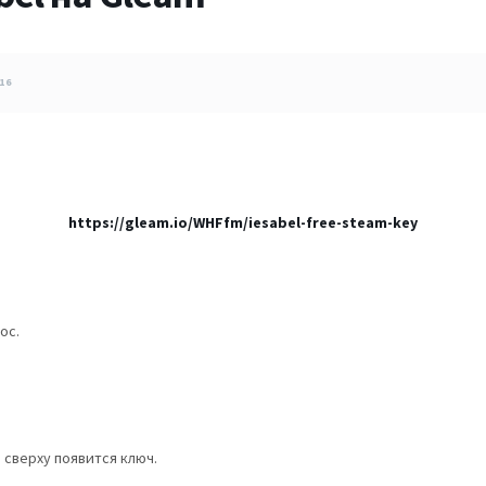
16
https://gleam.io/WHFfm/iesabel-free-steam-key
ос.
 сверху появится ключ.