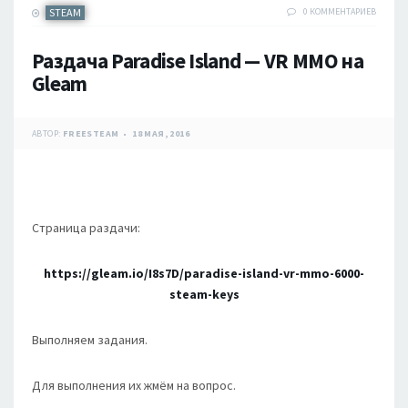
STEAM
0 КОММЕНТАРИЕВ
Раздача Paradise Island — VR MMO на
Gleam
АВТОР:
FREESTEAM
18 МАЯ, 2016
Страница раздачи:
https://gleam.io/I8s7D/paradise-island-vr-mmo-6000-
steam-keys
Выполняем задания.
Для выполнения их жмём на вопрос.