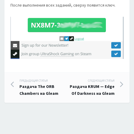
После выполнения всех заданий, сверху появится ключ.
Навигация
ПРЕДЫДУЩАЯ СТАТЬЯ
СЛЕДУЮЩАЯ СТАТЬЯ
Раздача The ORB
Раздача KRUM — Edge
по
Chambers на Gleam
Of Darkness на Gleam
записям