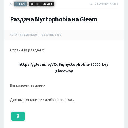
STEAM
ЗАКОНЧИЛАСЬ
0 КОММЕНТАРИЕВ
/
Раздача Nyctophobia на Gleam
АВТОР:
FREESTEAM
8 ИЮНЯ, 2016
Страница раздачи:
https://gleam.io/VXqSn/nyctophobia-50000-key-
giveaway
Выполняем задания.
Для выполнения их жмём на вопрос.