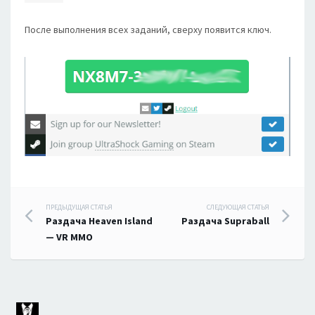
После выполнения всех заданий, сверху появится ключ.
Навигация
ПРЕДЫДУЩАЯ СТАТЬЯ
СЛЕДУЮЩАЯ СТАТЬЯ
Раздача Heaven Island
Раздача Supraball
по
— VR MMO
записям