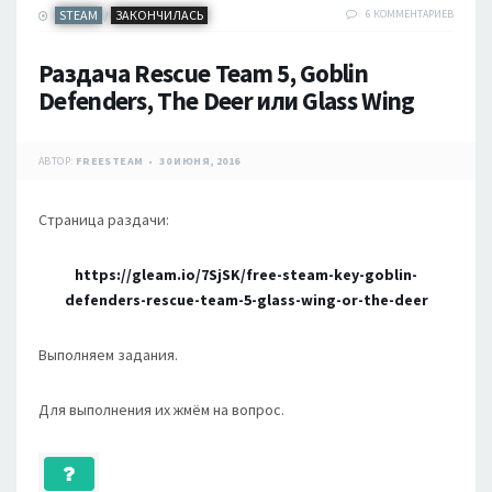
STEAM
ЗАКОНЧИЛАСЬ
6 КОММЕНТАРИЕВ
/
Раздача Rescue Team 5, Goblin
Defenders, The Deer или Glass Wing
АВТОР:
FREESTEAM
30 ИЮНЯ, 2016
Страница раздачи:
https://gleam.io/7SjSK/free-steam-key-goblin-
defenders-rescue-team-5-glass-wing-or-the-deer
Выполняем задания.
Для выполнения их жмём на вопрос.