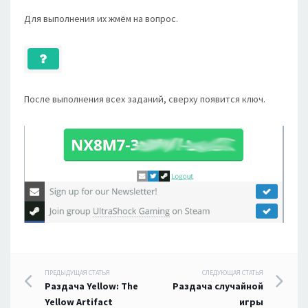
Для выполнения их жмём на вопрос.
После выполнения всех заданий, сверху появится ключ.
Навигация
ПРЕДЫДУЩАЯ СТАТЬЯ
СЛЕДУЮЩАЯ СТАТЬЯ
Раздача Yellow: The
Раздача случайной
по
Yellow Artifact
игры