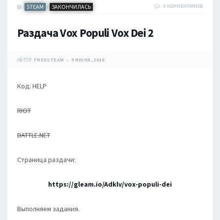
STEAM
ЗАКОНЧИЛАСЬ
9 КОММЕНТАРИЕВ
/
Раздача Vox Populi Vox Dei 2
АВТОР:
FREESTEAM
9 ИЮЛЯ, 2016
Код: HELP
RIOT
BATTLE.NET
Страница раздачи:
https://gleam.io/Adklv/vox-populi-dei
Выполняем задания.