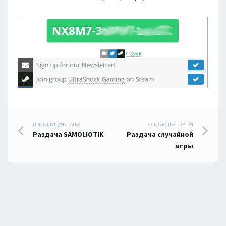
Навигация
ПРЕДЫДУЩАЯ СТАТЬЯ
СЛЕДУЮЩАЯ СТАТЬЯ
Раздача SAMOLIOTIK
Раздача случайной
по
игры
записям