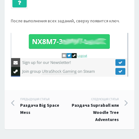
После выполнения всех заданий, сверху появится ключ.
Навигация
ПРЕДЫДУЩАЯ СТАТЬЯ
СЛЕДУЮЩАЯ СТАТЬЯ
Раздача Big Space
Раздача Supraball или
по
Mess
Woodle Tree
Adventures
записям