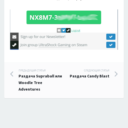
Навигация
ПРЕДЫДУЩАЯ СТАТЬЯ
СЛЕДУЮЩАЯ СТАТЬЯ
Раздача Supraball или
Раздача Candy Blast
по
Woodle Tree
Adventures
записям