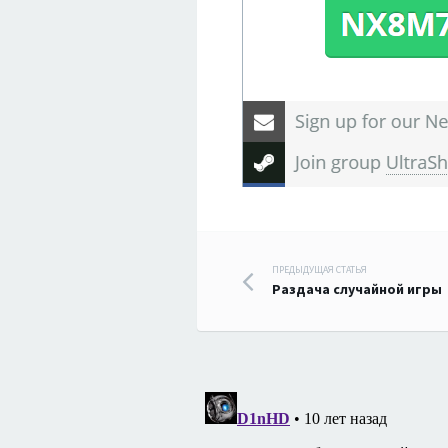
Навигация
ПРЕДЫДУЩАЯ СТАТЬЯ
Раздача случайной игры
по
записям