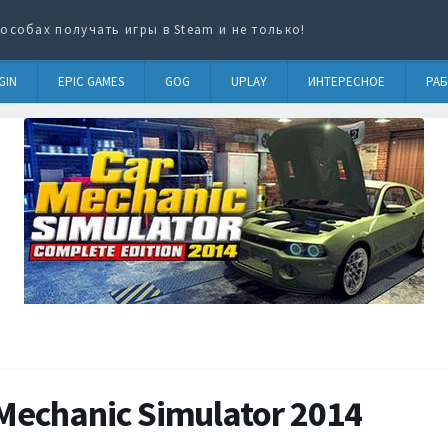
особах получать игры в Steam и не только!
GIN
EPIC GAMES
GOG
UPLAY
ИНТЕРЕСНОЕ
РАБ
Mechanic Simulator 2014