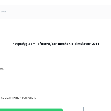
 2016
https://gleam.io/Hce43/car-mechanic-simulator-2014
ос.
 сверху появится ключ.