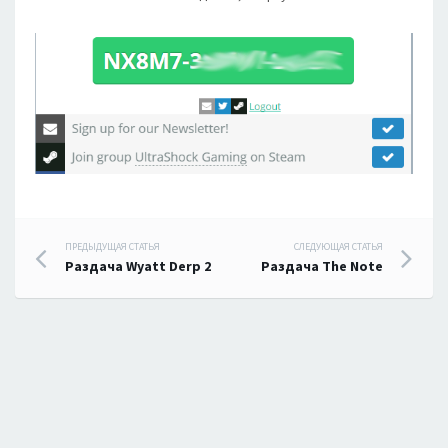
Навигация
ПРЕДЫДУЩАЯ СТАТЬЯ
СЛЕДУЮЩАЯ СТАТЬЯ
Раздача Wyatt Derp 2
Раздача The Note
по
записям