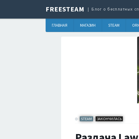
FREESTEAM
Блог о бесплатных сп
ГЛАВНАЯ
МАГАЗИН
STEAM
ORI
STEAM
ЗАКОНЧИЛАСЬ
/
Раздача LawB