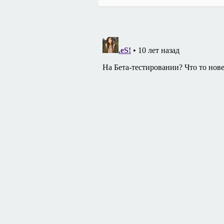
по
записям