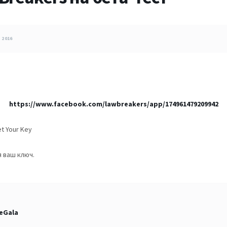
 2016
https://www.facebook.com/lawbreakers/app/174961479209942
t Your Key
я ваш ключ.
eGala