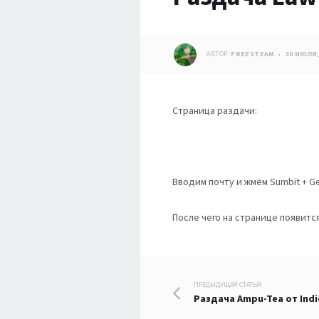
АВТОР:
FREESTEAM
30 ИЮЛЯ,
Страница раздачи:
Вводим почту и жмём Sumbit + Ge
После чего на странице появитс
Навигация
ПРЕДЫДУЩАЯ СТАТЬЯ
Раздача Ampu-Tea от Indi