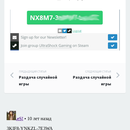
Навигация
ПРЕДЫДУЩАЯ СТАТЬЯ
СЛЕДУЮЩАЯ СТАТЬЯ
Раздача случайной
Раздача случайной
по
игры
игры
записям