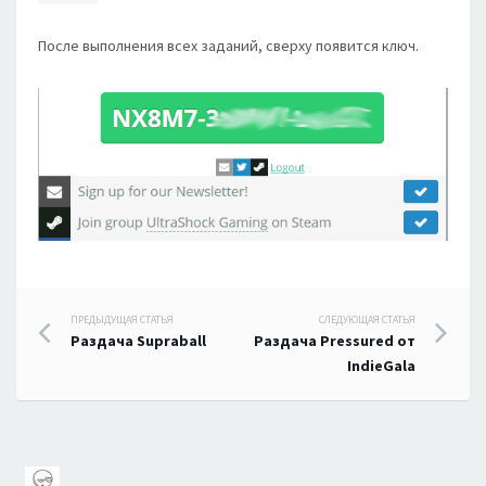
После выполнения всех заданий, сверху появится ключ.
Навигация
ПРЕДЫДУЩАЯ СТАТЬЯ
СЛЕДУЮЩАЯ СТАТЬЯ
Раздача Supraball
Раздача Pressured от
по
IndieGala
записям