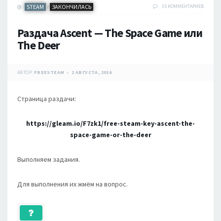
STEAM
ЗАКОНЧИЛАСЬ
15 КОММЕНТАРИЕВ
/
Раздача Ascent — The Space Game или
The Deer
АВТОР:
FREESTEAM
2 АВГУСТА, 2016
Страница раздачи:
https://gleam.io/F7zk1/free-steam-key-ascent-the-
space-game-or-the-deer
Выполняем задания.
Для выполнения их жмём на вопрос.