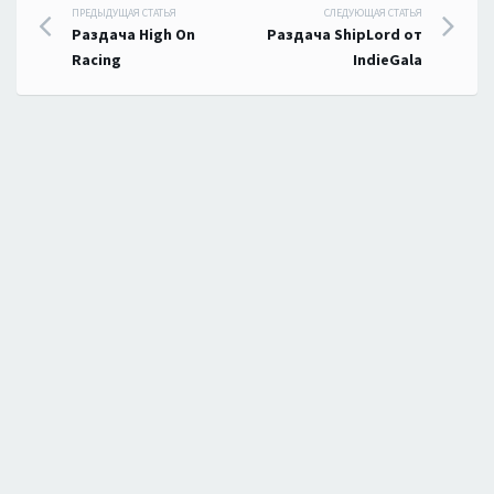
Навигация
ПРЕДЫДУЩАЯ СТАТЬЯ
СЛЕДУЮЩАЯ СТАТЬЯ
Раздача High On
Раздача ShipLord от
по
Racing
IndieGala
записям