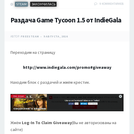
STEAM
ЗАКОНЧИЛАСЬ
9 КОММЕНТАРИЕВ
/
Раздача Game Tycoon 1.5 от IndieGala
АВТОР:
FREESTEAM
9 АВГУСТА, 2016
Переходим на страницу
http://www.indiegala.com/promo#giveaway
Находим блок с раздачей и жмём крестик.
Жмём
Log-In To Claim Giveaway
(Вы не авторизованы на
сайте)