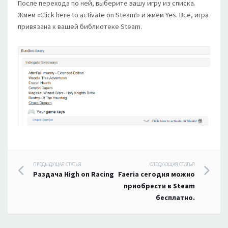
После перехода по ней, выберите вашу игру из списка.
Жмём «Click here to activate on Steam!» и жмём Yes. Всё, игра
привязана к вашей библиотеке Steam.
Навигация
ПРЕДЫДУЩАЯ СТАТЬЯ
СЛЕДУЮЩАЯ СТАТЬЯ
Раздача High on Racing
Faeria сегодня можно
по
приобрести в Steam
бесплатно.
записям