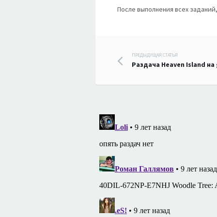
После выполнения всех заданий,
Навигация
ПРЕДЫДУЩАЯ СТАТЬЯ
Раздача Heaven Island на
по
записям