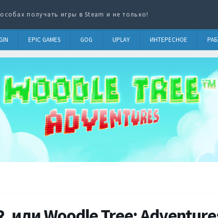
особах получать игры в Steam и не только!
GIN
EPIC GAMES
GOG
UPLAY
ИНТЕРЕСНОЕ
РАБ
R. или Woodle Tree: Adventur