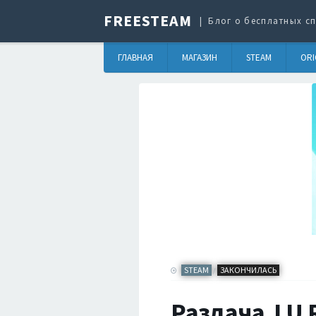
FREESTEAM
Блог о бесплатных сп
ГЛАВНАЯ
МАГАЗИН
STEAM
ORI
STEAM
ЗАКОНЧИЛАСЬ
/
Раздача J.U.