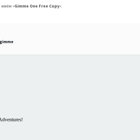
 жмём «
Gimme One Free Copy
«.
 gimme