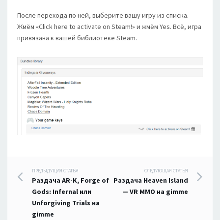
После перехода по ней, выберите вашу игру из списка.
Жмём «Click here to activate on Steam!» и жмём Yes. Всё, игра
привязана к вашей библиотеке Steam.
Навигация
ПРЕДЫДУЩАЯ СТАТЬЯ
СЛЕДУЮЩАЯ СТАТЬЯ
Раздача AR-K, Forge of
Раздача Heaven Island
по
Gods: Infernal или
— VR MMO на gimme
Unforgiving Trials на
записям
gimme