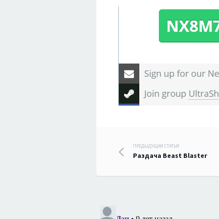
Навигация
ПРЕДЫДУЩАЯ СТАТЬЯ
Раздача Beast Blaster
по
записям