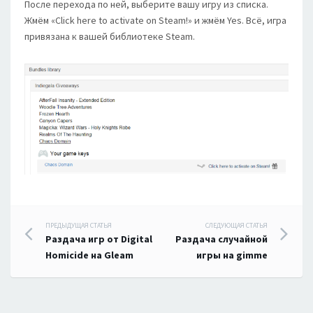
После перехода по ней, выберите вашу игру из списка.
Жмём «Click here to activate on Steam!» и жмём Yes. Всё, игра
привязана к вашей библиотеке Steam.
Навигация
ПРЕДЫДУЩАЯ СТАТЬЯ
СЛЕДУЮЩАЯ СТАТЬЯ
Раздача игр от Digital
Раздача случайной
по
Homicide на Gleam
игры на gimme
записям