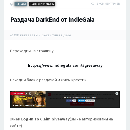
STEAM
ЗАКОНЧИЛАСЬ
2 КОММЕНТАРИЕВ
/
Раздача DarkEnd от IndieGala
АВТОР:
FREESTEAM
24 СЕНТЯБРЯ, 2016
Переходим на страницу
https://www.indiegala.com/#giveaway
Находим блок с раздачей и жмём крестик.
Жмём
Log-In To Claim Giveaway
(Вы не авторизованы на
сайте)