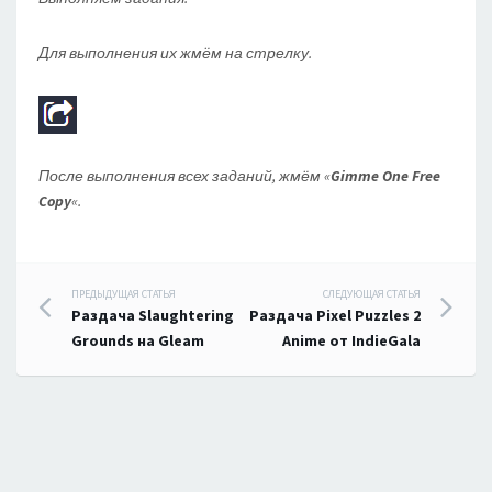
Для выполнения их жмём на стрелку.
После выполнения всех заданий, жмём «
Gimme One Free
Copy
«.
Навигация
ПРЕДЫДУЩАЯ СТАТЬЯ
СЛЕДУЮЩАЯ СТАТЬЯ
Раздача Slaughtering
Раздача Pixel Puzzles 2
по
Grounds на Gleam
Anime от IndieGala
записям