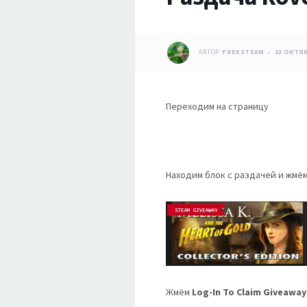
АВТОР:
FREESTEAM
13 ОКТЯБ
Переходим на страницу
Находим блок с раздачей и жмём
Жмём
Log-In To Claim Giveaway