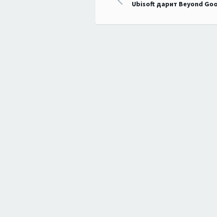
Ubisoft дарит Beyond Goo
по
записям