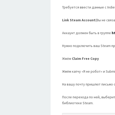
Требуется ввести данные с Indi
Link Steam Account
(Вы не связ
Аккаунт должен быть в группе
h
Нужно подключить ваш Steam про
Жмём
Claim Free Copy
Жмём капчу «Я не робот» и Submi
На вашу почту пришлют письмо с
После перехода по ней, выберите
библиотеке Steam.