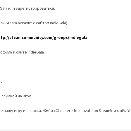
eGala или зарегистрироваться.
али Steam аккаунт с сайтом IndieGala)
ttp://steamcommunity.com/groups/indiegala
филь к сайте IndieGala.
t.
 ссылкой на игру.
 вашу игру из списка. Жмём «Click here to activate on Steam!» и жмём Y