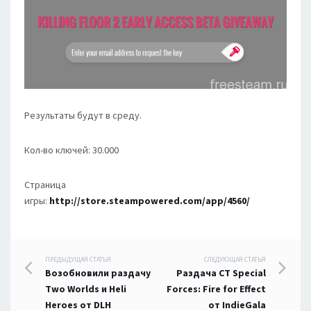
Результаты будут в среду.
Кол-во ключей: 30.000
Страница
игры:
http://store.steampowered.com/app/4560/
Навигация
ПРЕДЫДУЩАЯ СТАТЬЯ
СЛЕДУЮЩАЯ СТАТЬЯ
Возобновили раздачу
Раздача CT Special
по
Two Worlds и Heli
Forces: Fire for Effect
Heroes от DLH
от IndieGala