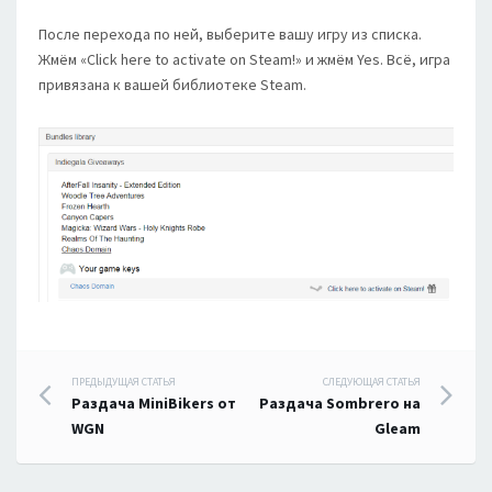
После перехода по ней, выберите вашу игру из списка.
Жмём «Click here to activate on Steam!» и жмём Yes. Всё, игра
привязана к вашей библиотеке Steam.
Навигация
ПРЕДЫДУЩАЯ СТАТЬЯ
СЛЕДУЮЩАЯ СТАТЬЯ
Раздача MiniBikers от
Раздача Sombrero на
по
WGN
Gleam
записям