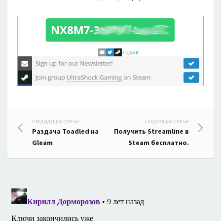
Навигация
ПРЕДЫДУЩАЯ СТАТЬЯ
СЛЕДУЮЩАЯ СТАТЬЯ
Раздача Toadled на
Получить Streamline в
по
Gleam
Steam бесплатно.
записям