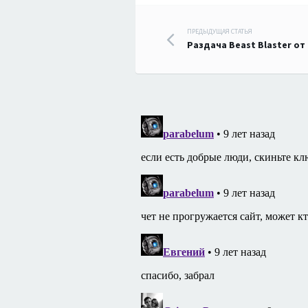
Навигация
ПРЕДЫДУЩАЯ СТАТЬЯ
Раздача Beast Blaster от 
по
записям