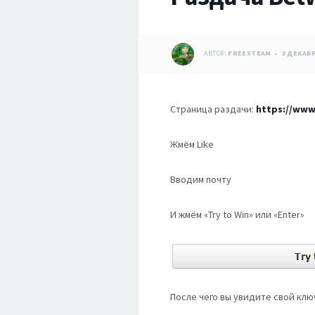
АВТОР:
FREESTEAM
3 ДЕКАБР
Страница раздачи:
https://www
Жмём Like
Вводим почту
И жмём «Try to Win» или «Enter»
После чего вы увидите свой клю