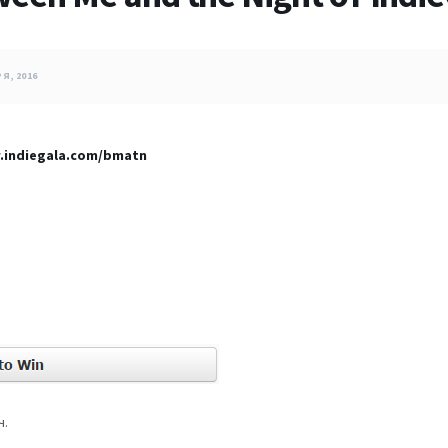
Я, 2016
.indiegala.com/bmatn
ч.