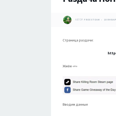
АВТОР:
FREESTEAM
18 ЯНВАР
Страница раздачи:
http
Жмём «
+»
Вводим данные