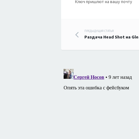
Ключ пришлют на вашу почту
Навигация
ПРЕДЫДУЩАЯ СТАТЬЯ
Раздача Head Shot на Gl
по
записям