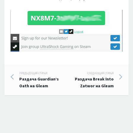
Навигация
ПРЕДЫДУЩАЯ СТАТЬЯ
СЛЕДУЮЩАЯ СТАТЬЯ
Раздача Guardian’s
Раздача Break Into
по
Oath на Gleam
Zatwor на Gleam
записям