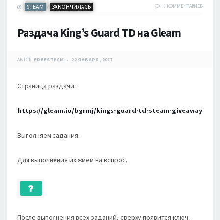
STEAM
ЗАКОНЧИЛАСЬ
0 КОММЕНТАРИЕВ
/
Раздача King’s Guard TD на Gleam
АВТОР:
FREESTEAM
22 ЯНВАРЯ, 2017
Страница раздачи:
https://gleam.io/bgrmj/kings-guard-td-steam-giveaway
Выполняем задания.
Для выполнения их жмём на вопрос.
После выполнения всех заданий, сверху появится ключ.