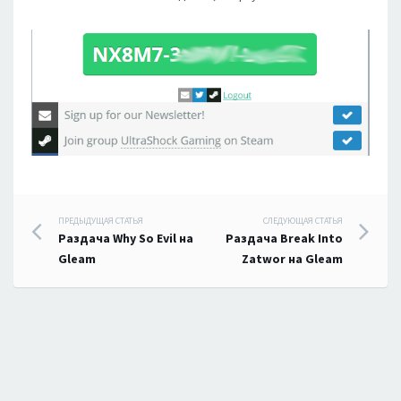
Навигация
ПРЕДЫДУЩАЯ СТАТЬЯ
СЛЕДУЮЩАЯ СТАТЬЯ
Раздача Why So Evil на
Раздача Break Into
по
Gleam
Zatwor на Gleam
записям