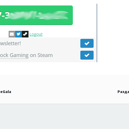
ieGala
Разда