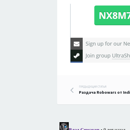
Навигация
ПРЕДЫДУЩАЯ СТАТЬЯ
Раздача Robowars от Ind
по
записям