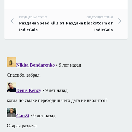
Навигация
ПРЕДЫДУЩАЯ СТАТЬЯ
СЛЕДУЮЩАЯ СТАТЬЯ
Раздача Speed Kills от
Раздача Blockstorm от
по
IndieGala
IndieGala
записям