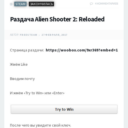
STEAM
ЗАКОНЧИЛАСЬ
4 КОММЕНТАРИЕВ
/
Раздача Alien Shooter 2: Reloaded
АВТОР:
FREESTEAM
27 ФЕВРАЛЯ, 2017
Страница раздачи:
https://woobox.com/9xr369?embed=1
Жмём Like
Вводим почту
И жмём «Try to Win» или «Enter»
После чего вы увидите свой ключ.