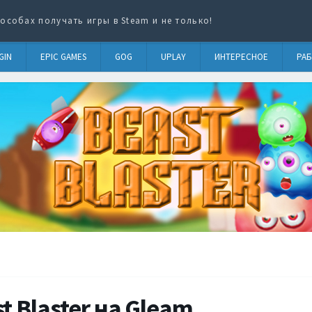
особах получать игры в Steam и не только!
GIN
EPIC GAMES
GOG
UPLAY
ИНТЕРЕСНОЕ
РАБ
t Blaster на Gleam