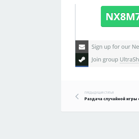
Навигация
ПРЕДЫДУЩАЯ СТАТЬЯ
Раздача случайной игры 
по
записям