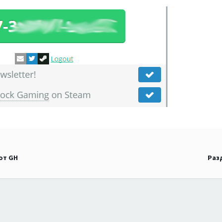
от GH
Разд