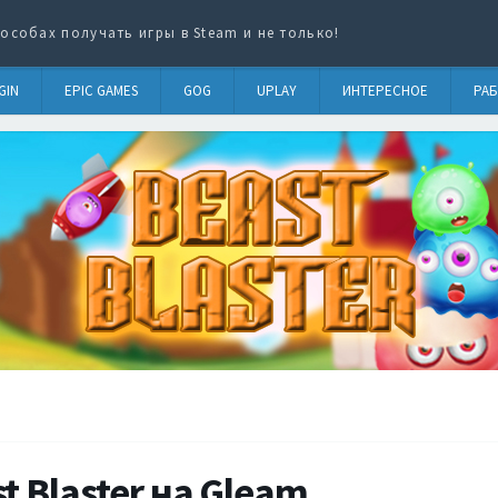
особах получать игры в Steam и не только!
GIN
EPIC GAMES
GOG
UPLAY
ИНТЕРЕСНОЕ
РАБ
t Blaster на Gleam