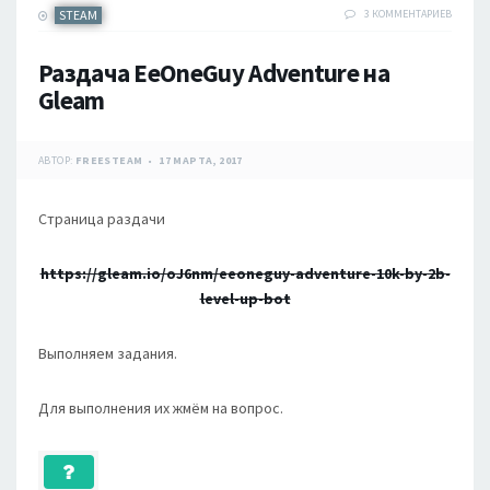
STEAM
3 КОММЕНТАРИЕВ
Раздача EeOneGuy Adventure на
Gleam
АВТОР:
FREESTEAM
17 МАРТА, 2017
Страница раздачи
https://gleam.io/oJ6nm/eeoneguy-adventure-10k-by-2b-
level-up-bot
Выполняем задания.
Для выполнения их жмём на вопрос.