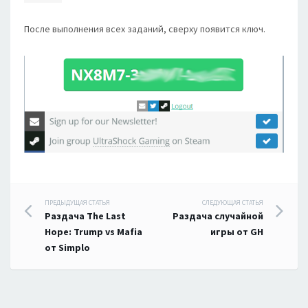
После выполнения всех заданий, сверху появится ключ.
Навигация
ПРЕДЫДУЩАЯ СТАТЬЯ
СЛЕДУЮЩАЯ СТАТЬЯ
Раздача The Last
Раздача случайной
по
Hope: Trump vs Mafia
игры от GH
от Simplo
записям