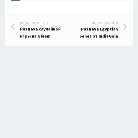
Навигация
ПРЕДЫДУЩАЯ СТАТЬЯ
СЛЕДУЮЩАЯ СТАТЬЯ
Раздача случайной
Раздача Egyptian
по
игры на Gleam
Senet от IndieGala
записям