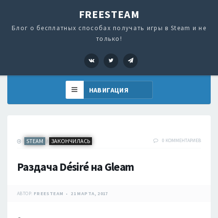
FREESTEAM
Блог о бесплатных способах получать игры в Steam и не
только!
VK
Twitter
Telegram
STEAM
ЗАКОНЧИЛАСЬ
0 КОММЕНТАРИЕВ
/
Раздача Désiré на Gleam
АВТОР:
FREESTEAM
21 МАРТА, 2017