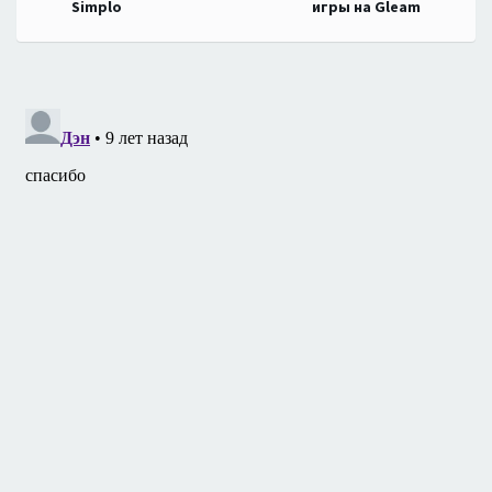
по
Simplo
игры на Gleam
записям