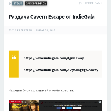
STEAM
ЗАКОНЧИЛАСЬ
1 КОММЕНТАРИЙ
/
Раздача Cavern Escape от IndieGala
АВТОР:
FREESTEAM
23 МАРТА, 2017
https://www.indiegala.com/#giveaway
https://www.indiegala.com/dieyoung#giveaway
Находим блок с раздачей и жмём крестик.