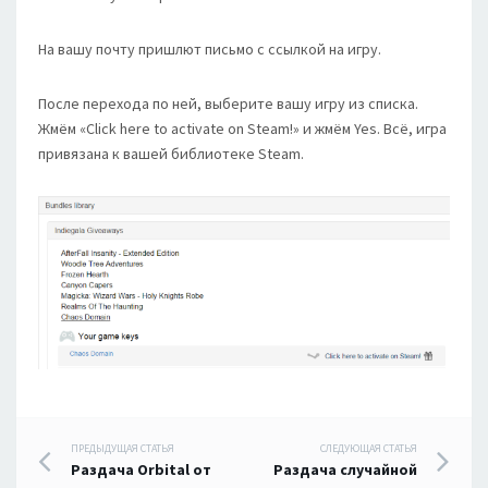
На вашу почту пришлют письмо с ссылкой на игру.
После перехода по ней, выберите вашу игру из списка.
Жмём «Click here to activate on Steam!» и жмём Yes. Всё, игра
привязана к вашей библиотеке Steam.
Навигация
ПРЕДЫДУЩАЯ СТАТЬЯ
СЛЕДУЮЩАЯ СТАТЬЯ
Раздача Orbital от
Раздача случайной