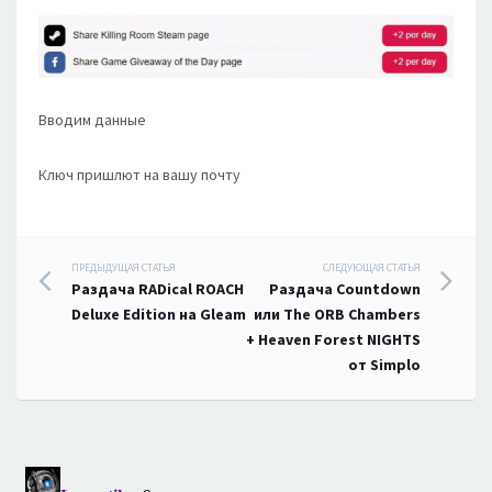
Вводим данные
Ключ пришлют на вашу почту
Навигация
ПРЕДЫДУЩАЯ СТАТЬЯ
СЛЕДУЮЩАЯ СТАТЬЯ
Раздача RADical ROACH
Раздача Countdown
по
Deluxe Edition на Gleam
или The ORB Chambers
+ Heaven Forest NIGHTS
записям
от Simplo