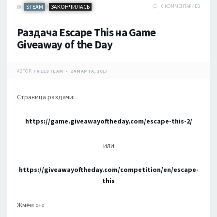
STEAM
ЗАКОНЧИЛАСЬ
6 КОММЕНТАРИЕВ
/
Раздача Escape This на Game
Giveaway of the Day
АВТОР:
FREESTEAM
24 МАРТА, 2017
Страница раздачи:
https://game.giveawayoftheday.com/escape-this-2/
или
https://giveawayoftheday.com/competition/en/escape-
this
Жмём «
+»