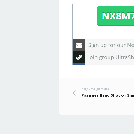
Навигация
ПРЕДЫДУЩАЯ СТАТЬЯ
Раздача Head Shot от Si
по
записям