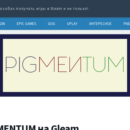
особах получать игры в Steam и не только!
GIN
EPIC GAMES
GOG
UPLAY
ИНТЕРЕСНОЕ
РАБ
MENTUM на Gleam