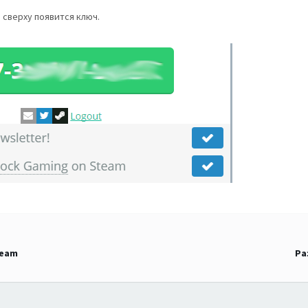
 сверху появится ключ.
leam
Ра