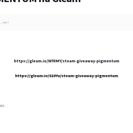
, 2017
https://gleam.io/WfRMY/steam-giveaway-pigmentum
https://gleam.io/610Yu/steam-giveaway-pigmentum
ос.