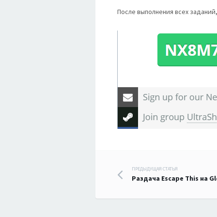
После выполнения всех заданий,
Навигация
ПРЕДЫДУЩАЯ СТАТЬЯ
Раздача Escape This на G
по
записям