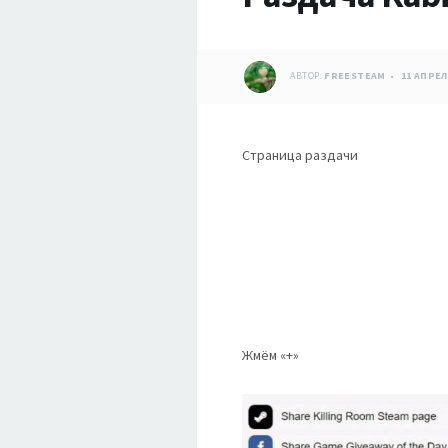
АВТОР:
FREESTEAM
11 АПРЕЛ
Страница раздачи
Жмём «
+»