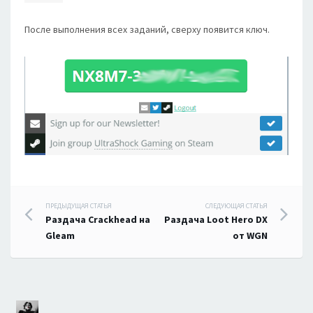
После выполнения всех заданий, сверху появится ключ.
Навигация
ПРЕДЫДУЩАЯ СТАТЬЯ
СЛЕДУЮЩАЯ СТАТЬЯ
Раздача Crackhead на
Раздача Loot Hero DX
по
Gleam
от WGN
записям