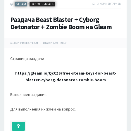
STEAM
ЗАКОНЧИЛАСЬ
3 КОММЕНТАРИЕВ
/
Раздача Beast Blaster + Cyborg
Detonator + Zombie Boom на Gleam
АВТОР:
FREESTEAM
18 АПРЕЛЯ, 2017
Страница раздачи
https://gleam.io/QcCZS/free-steam-keys-for-beast-
blaster-cyborg-detonator-zombie-boom
Выполняем задания.
Для выполнения их жмём на вопрос.