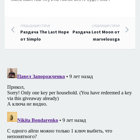
Навигация
ПРЕДЫДУЩАЯ СТАТЬЯ
СЛЕДУЮЩАЯ СТАТЬЯ
Раздача The Last Hope
Раздача Lost Moon от
по
от Simplo
marvelousga
записям