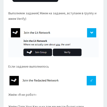
Выполняем задания( Жмем на задание, вступаем в группу и
жмем Verify)
Если задание выполнилось
Жмём «Я не робот»
Жмём Claim Your Key и на том же месте будет ключ