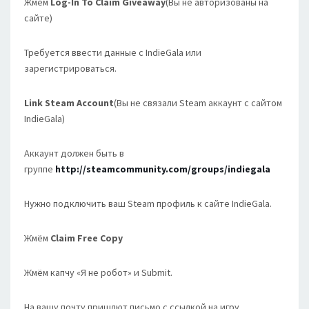
Жмём
Log-In To Claim Giveaway
(Вы не авторизованы на
сайте)
Требуется ввести данные с IndieGala или
зарегистрироваться.
Link Steam Account
(Вы не связали Steam аккаунт с сайтом
IndieGala)
Аккаунт должен быть в
группе
http://steamcommunity.com/groups/indiegala
Нужно подключить ваш Steam профиль к сайте IndieGala.
Жмём
Claim Free Copy
Жмём капчу «Я не робот» и Submit.
На вашу почту пришлют письмо с ссылкой на игру.