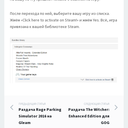
После перехода по ней, выберите вашу игру из списка.
Жмём «Click here to activate on Steam!» и жмём Yes. Всё, игра
привязана к вашей библиотеке Steam.
Навигация
ПРЕДЫДУЩАЯ СТАТЬЯ
СЛЕДУЮЩАЯ СТАТЬЯ
Раздача Rage Parking
Раздача The Witcher:
по
Simulator 2016 на
Enhanced Edition для
Gleam
GOG