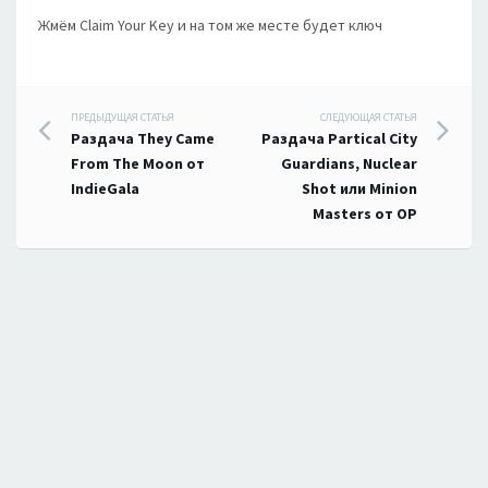
Жмём Claim Your Key и на том же месте будет ключ
Навигация
ПРЕДЫДУЩАЯ СТАТЬЯ
СЛЕДУЮЩАЯ СТАТЬЯ
Раздача They Came
Раздача Partical City
по
From The Moon от
Guardians, Nuclear
IndieGala
Shot или Minion
записям
Masters от OP