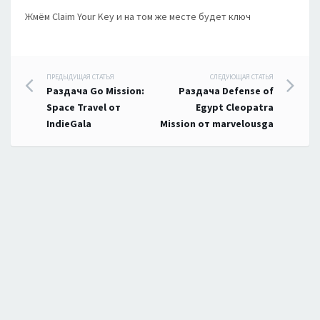
Жмём Claim Your Key и на том же месте будет ключ
Навигация
ПРЕДЫДУЩАЯ СТАТЬЯ
СЛЕДУЮЩАЯ СТАТЬЯ
Раздача Go Mission:
Раздача Defense of
по
Space Travel от
Egypt Cleopatra
IndieGala
Mission от marvelousga
записям