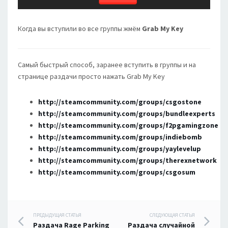
Когда вы вступили во все группы жмём
Grab My Key
Самый быстрый способ, заранее вступить в группы и на
странице раздачи просто нажать Grab My Key
http://steamcommunity.com/groups/csgostone
http://steamcommunity.com/groups/bundleexperts
http://steamcommunity.com/groups/f2pgamingzone
http://steamcommunity.com/groups/indiebomb
http://steamcommunity.com/groups/yaylevelup
http://steamcommunity.com/groups/therexnetwork
http://steamcommunity.com/groups/csgosum
Навигация
ПРЕДЫДУЩАЯ СТАТЬЯ
СЛЕДУЮЩАЯ СТАТЬЯ
Раздача Rage Parking
Раздача случайной