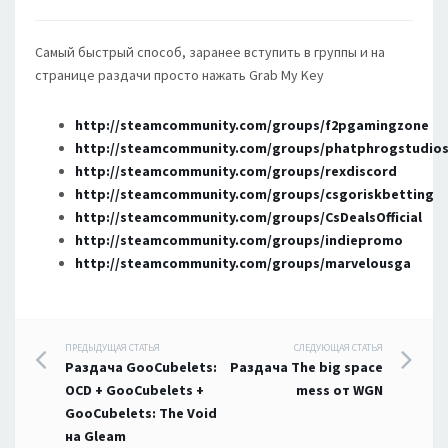
Самый быстрый способ, заранее вступить в группы и на
странице раздачи просто нажать Grab My Key
http://steamcommunity.com/groups/f2pgamingzone
http://steamcommunity.com/groups/phatphrogstudio
http://steamcommunity.com/groups/rexdiscord
http://steamcommunity.com/groups/csgoriskbetting
http://steamcommunity.com/groups/CsDealsOfficial
http://steamcommunity.com/groups/indiepromo
http://steamcommunity.com/groups/marvelousga
Навигация
ПРЕДЫДУЩАЯ СТАТЬЯ
СЛЕДУЮЩАЯ СТАТЬЯ
Раздача GooCubelets:
Раздача The big space
по
OCD + GooCubelets +
mess от WGN
GooCubelets: The Void
записям
на Gleam