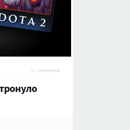
9 КОММЕНТАРИЕВ
атронуло