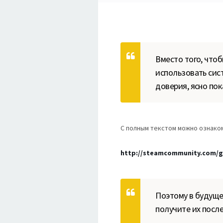
Вместо того, что
использовать сист
доверия, ясно по
С полным текстом можно ознако
http://steamcommunity.com/g
Поэтому в будуще
получите их посл