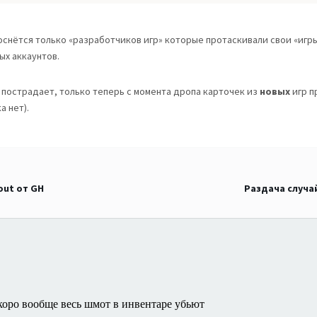
оснётся только «разработчиков игр» которые протаскивали свои «игр
ых аккаунтов.
 пострадает, только теперь с момента дропа карточек из
новых
игр п
а нет).
out от GH
Раздача случа