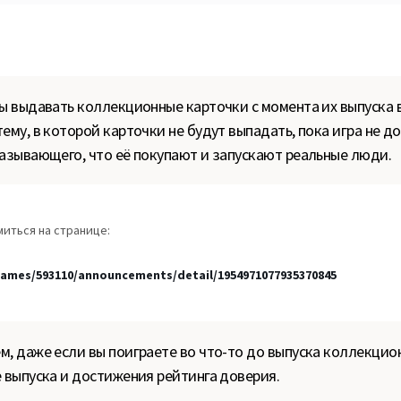
бы выдавать коллекционные карточки с момента их выпуска 
ему, в которой карточки не будут выпадать, пока игра не д
казывающего, что её покупают и запускают реальные люди.
миться на странице:
ames/593110/announcements/detail/1954971077935370845
м, даже если вы поиграете во что-то до выпуска коллекцион
е выпуска и достижения рейтинга доверия.