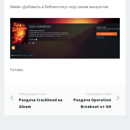
Жмём «Добавить в библиотеку» под своим аккаунтом.
Готово.
Навигация
ПРЕДЫДУЩАЯ СТАТЬЯ
СЛЕДУЮЩАЯ СТАТЬЯ
Раздача Crackhead на
Раздача Operation
по
Gleam
Breakout от GH
записям